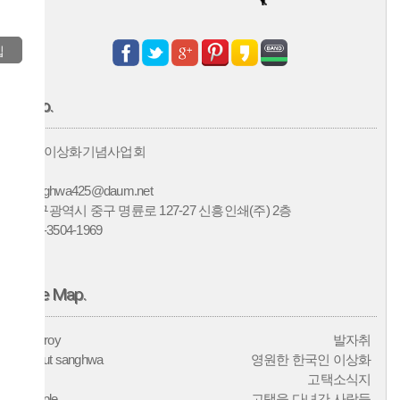
Info.
(사)이상화기념사업회
sanghwa425@daum.net
대구광역시 중구 명륜로 127-27 신흥인쇄(주) 2층
010-3504-1969
Site Map.
Histroy
발자취
about sanghwa
영원한 한국인 이상화
info
고택소식지
people
고택을 다녀간 사람들