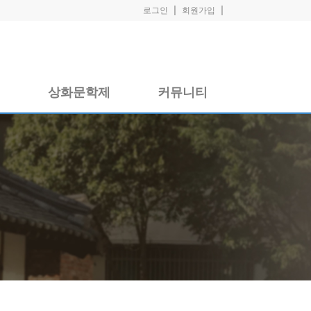
|
|
로그인
회원가입
실
상화문학제
커뮤니티