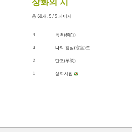
상화의 시
총 68개, 5 / 5 페이지
4 
독백(獨白)
3 
나의 침실(寢室)로
2 
단조(單調)
1 
상화시집