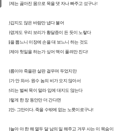
이제는 곯아진 몸으로 목을 댓 자나 빠주고 섰구나!
반갑지도 않은 바람만 냅다 불어
가엾게도 우리 보리가 황달증이 든 듯이 노랗다
풀을 뽑느니 이장에 손을 대 보느니 하는 것도
이제야 헛일을 하는가 싶어 맥이 풀려만 진다!
거름이야 죽을판 살판 걸우며 두었지만
비가 안 와서- 원수 놈의 비가 오지 않아서
보리는 벌써 목이 말라 입에 대지도 않는다
이렇게 한 장 동안만 더 간다면
그만- 그만이다. 죽을 수밖에 없는 노릇이로구나!
하늘아 아 한 해 열두 달 남의 일 해주고 겨우 사는 이 목숨이