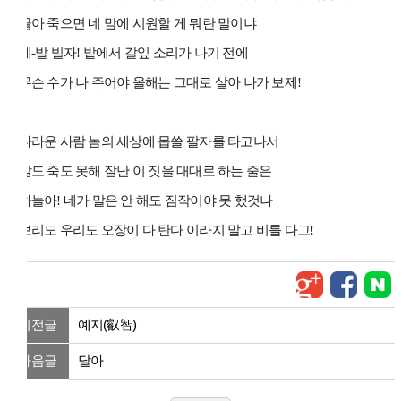
곯아 죽으면 네 맘에 시원할 게 뭐란 말이냐
제-발 빌자! 밭에서 갈잎 소리가 나기 전에
무슨 수가 나 주어야 올해는 그대로 살아 나가 보제!
다라운 사람 놈의 세상에 몹쓸 팔자를 타고나서
살도 죽도 못해 잘난 이 짓을 대대로 하는 줄은
하늘아! 네가 말은 안 해도 짐작이야 못 했것나
보리도 우리도 오장이 다 탄다 이라지 말고 비를 다고!
이전글
예지(叡智)
다음글
달아