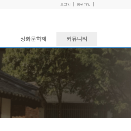
|
|
로그인
회원가입
실
상화문학제
커뮤니티