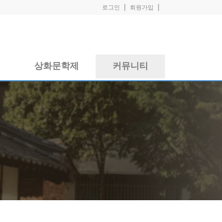
|
|
로그인
회원가입
실
상화문학제
커뮤니티