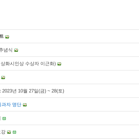
서트
 추념식
회 상화시인상 수상자 이근화)
23년 10월 27일(금) ~ 28(토)
 통과자 명단
서
요강