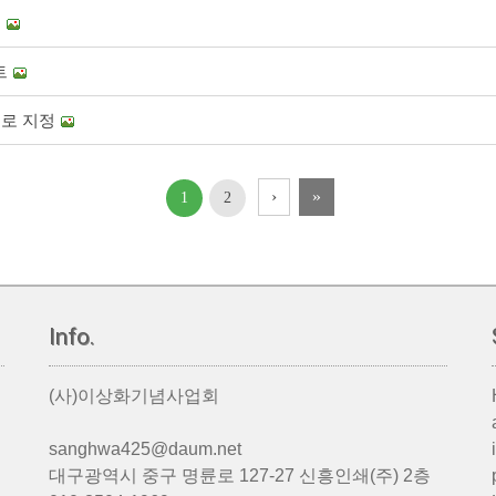
트
트
설로 지정
›
»
1
2
Info.
(사)이상화기념사업회
sanghwa425@daum.net
대구광역시 중구 명륜로 127-27 신흥인쇄(주) 2층